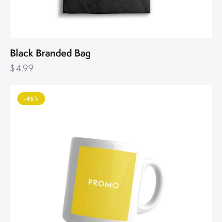
Black Branded Bag
$
4.99
-46%