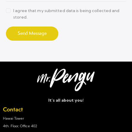
I agree that my submitted data is being collected and
stored.
Send Message
It’s all about you!
Contact
Hawai Tower
4th. Floor, Office 402